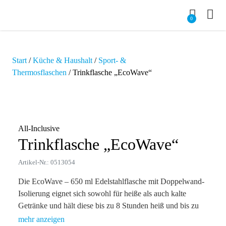
0
Start
/
Küche & Haushalt
/
Sport- &
Thermosflaschen
/ Trinkflasche „EcoWave“
Zoom
All-Inclusive
Trinkflasche „EcoWave“
Artikel-Nr.: 0513054
Die EcoWave – 650 ml Edelstahlflasche mit Doppelwand-
Isolierung eignet sich sowohl für heiße als auch kalte
Getränke und hält diese bis zu 8 Stunden heiß und bis zu
24 Stunden kalt. Der breite Ausgießer ermöglicht eine