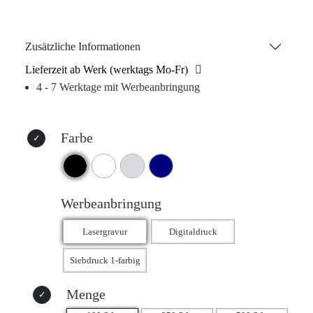
schnelle Flüssigkeitszufuhr unterwegs. Mit ihrer eleganten,
matten Oberfläche und dem auslaufsicheren Bambusdeckel
bietet die Flasche nicht nur Funktionalität, sondern auch
Zusätzliche Informationen
Stil. Der Bambusboden lässt sich zum einfachen Reinigen
Lieferzeit ab Werk (werktags Mo-Fr)
abschrauben (nur Handwäsche).
4 - 7 Werktage mit Werbeanbringung
Farbe
Werbeanbringung
Menge