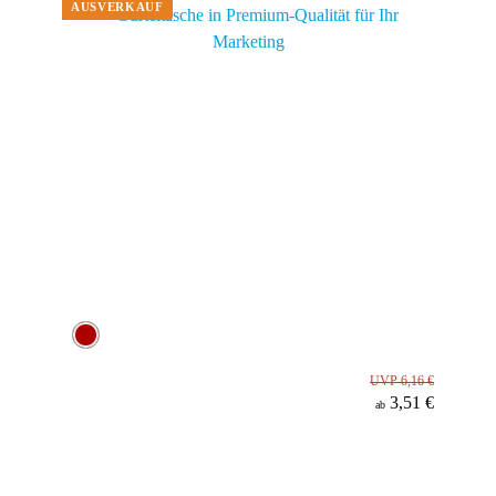
UVP 6,16 €
3,51 €
ab