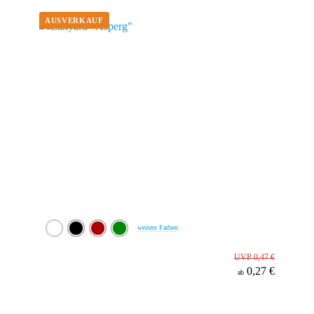
Werbeanbringung
Material
weitere Farben
UVP 0,47 €
0,27 €
ab