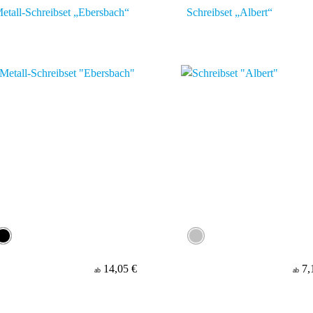
etall-Schreibset „Ebersbach“
Schreibset „Albert“
14,05 €
7,
ab
ab