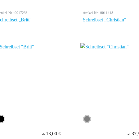
rtikel-Nr.: 0017238
Artikel-Nr.: 0011418
chreibset „Britt“
Schreibset „Christian“
13,00 €
37,
ab
ab