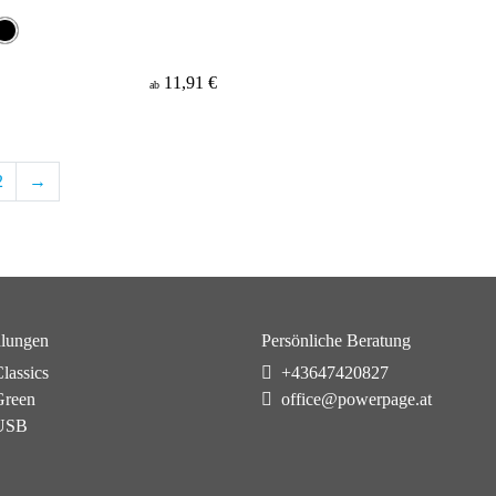
11,91 €
ab
2
→
lungen
Persönliche Beratung
lassics
+43647420827
reen
office@powerpage.at
USB