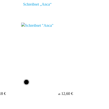
Schreibset „Anca“
18 €
12,60 €
ab