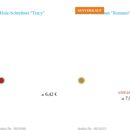
UVP 14
6,42 €
ab
7,
ab
rtikel-Nr.: 0019346
Artikel-Nr.: 001A215