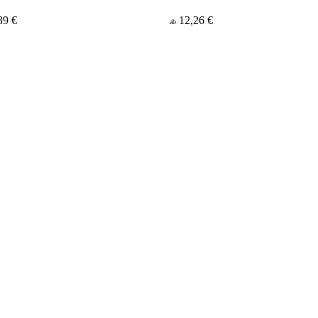
39 €
12,26 €
ab