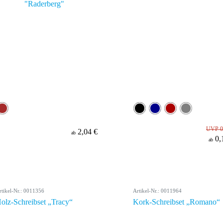
UVP 0
2,04 €
ab
0,
ab
rtikel-Nr.: 0011356
Artikel-Nr.: 0011964
olz-Schreibset „Tracy“
Kork-Schreibset „Romano“