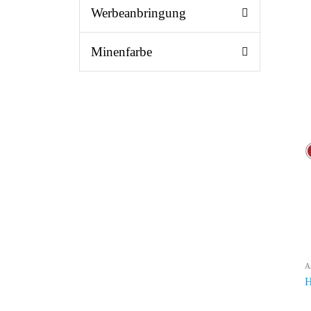
Werbeanbringung
Minenfarbe
A
H