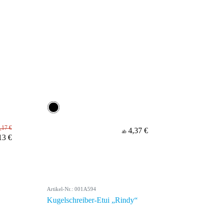
,17 €
4,37 €
ab
13 €
Artikel-Nr.: 001A594
Kugelschreiber-Etui „Rindy“