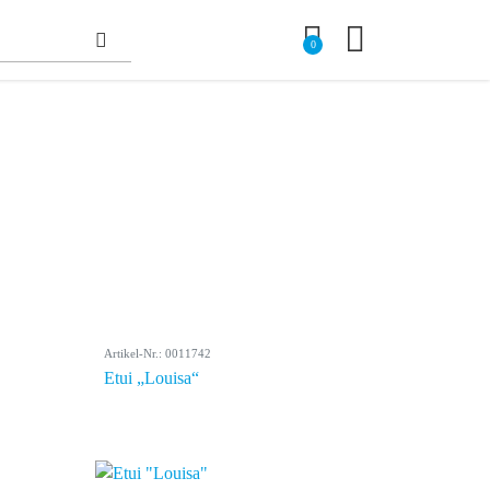
0
Artikel-Nr.: 0011742
Etui „Louisa“