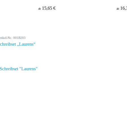
15,65 €
16,
ab
ab
rtikel-Nr.: 001B203
chreibset „Laurens“