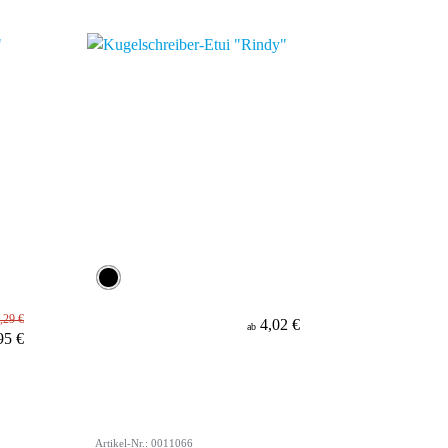
,29 €
4,02 €
ab
95 €
Artikel-Nr.: 0011066