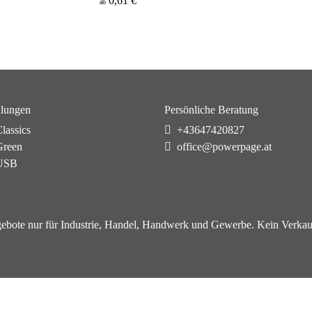
0,61 €
ab
lungen
Persönliche Beratung
lassics
+43647420827
reen
office@powerpage.at
USB
ebote nur für Industrie, Handel, Handwerk und Gewerbe. Kein Verkau