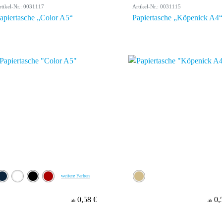
rtikel-Nr.: 0031117
Artikel-Nr.: 0031115
apiertasche „Color A5“
Papiertasche „Köpenick A4
weitere Farben
0,58 €
0,
ab
ab