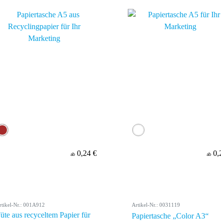
0,24 €
0,
ab
ab
rtikel-Nr.: 001A912
Artikel-Nr.: 0031119
üte aus recyceltem Papier für
Papiertasche „Color A3“