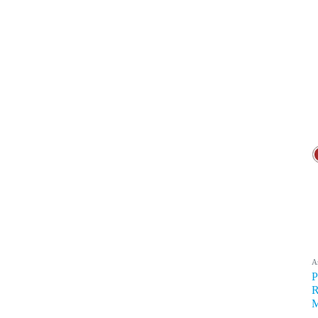
A
P
R
M