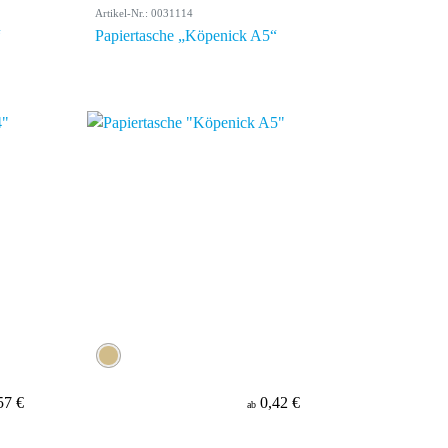
Artikel-Nr.: 0031114
“
Papiertasche „Köpenick A5“
57 €
0,42 €
ab