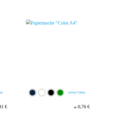
ben
weitere Farben
91 €
0,76 €
ab