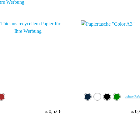
hre Werbung
weitere Far
0,52 €
0,
ab
ab