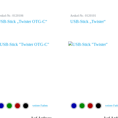
rtikel-Nr.: 0120106
Artikel-Nr.: 0120101
SB-Stick „Twister OTG-C“
USB-Stick „Twister“
weitere Farben
weitere Far