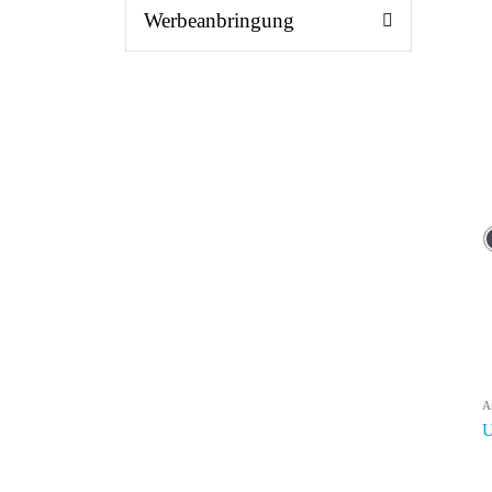
Werbeanbringung
A
U