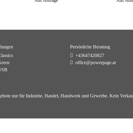
Auf Anfrage
Auf Anf
lungen
Persönliche Beratung
lassics
+43647420827
reen
office@powerpage.at
USB
ebote nur für Industrie, Handel, Handwerk und Gewerbe. Kein Verkau