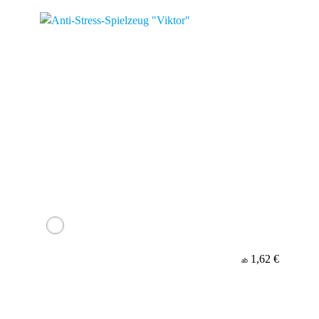
1,62 €
ab