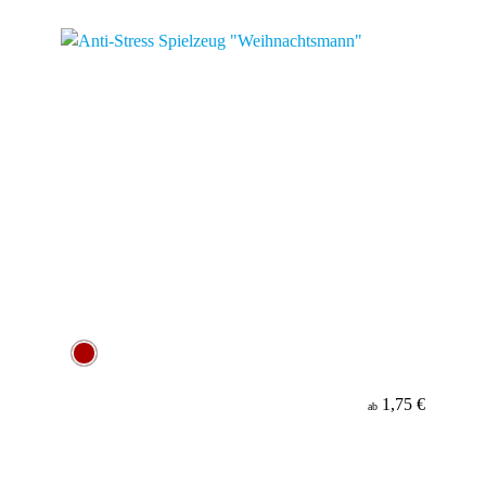
Material
Minenfarbe
1,75 €
ab