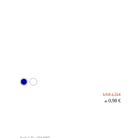
UVP 1,73 €
0,98 €
ab
Artikel-Nr.: 0014088