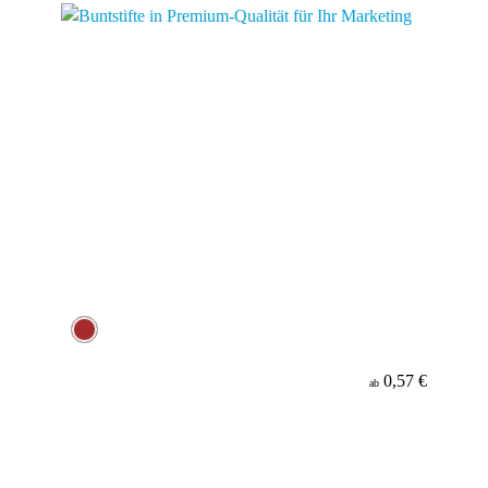
0,57 €
ab