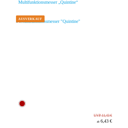
Multifunktionsmesser „Quintine“
UVP 11,43 €
6,43 €
ab