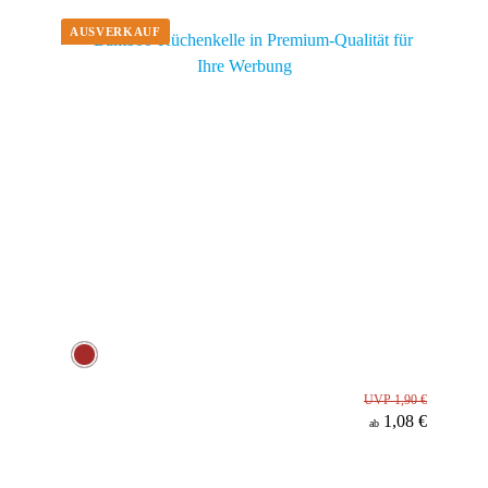
Material
UVP 1,90 €
1,08 €
ab