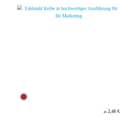
2,46 €
ab