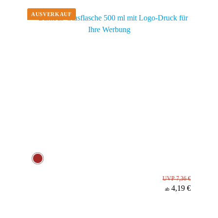
Material
UVP 7,36 €
4,19 €
ab