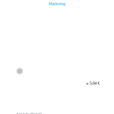
5,04 €
ab
Artikel-Nr.: 001A429