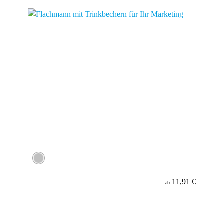
11,91 €
ab