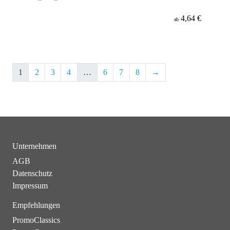
4,64 €
ab
1
2
3
4
…
6
7
8
→
Unternehmen
AGB
Datenschutz
Impressum
Empfehlungen
PromoClassics