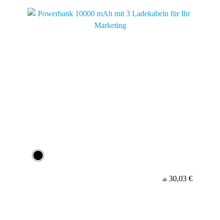
30,03 €
ab