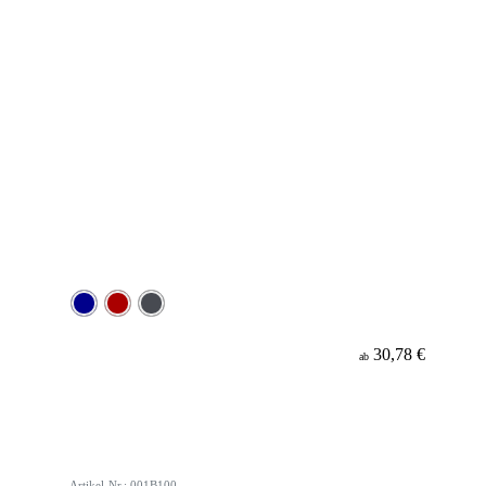
30,78 €
ab
Artikel-Nr.: 001B100