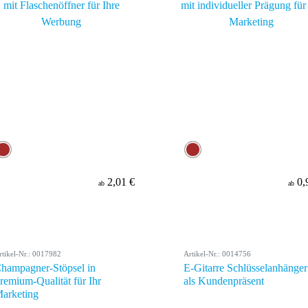
2,01 €
0,
ab
ab
rtikel-Nr.: 0017982
Artikel-Nr.: 0014756
hampagner-Stöpsel in
E-Gitarre Schlüsselanhänger
remium-Qualität für Ihr
als Kundenpräsent
arketing