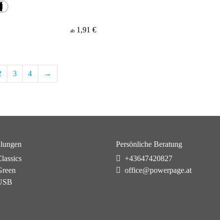
1,91 €
ab
2
3
4
→
lungen
Persönliche Beratung
lassics
+43647420827
reen
office@powerpage.at
USB