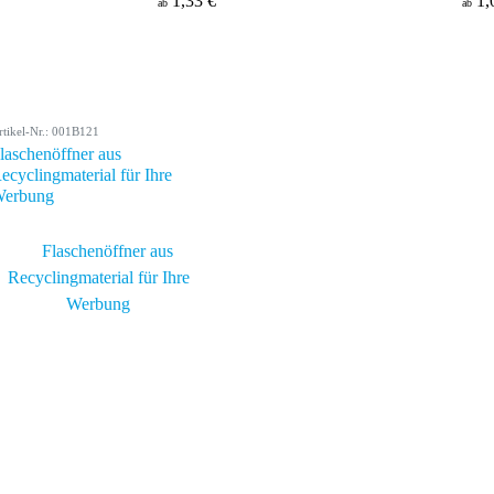
1,33 €
1,
ab
ab
rtikel-Nr.: 001B121
laschenöffner aus
ecyclingmaterial für Ihre
erbung