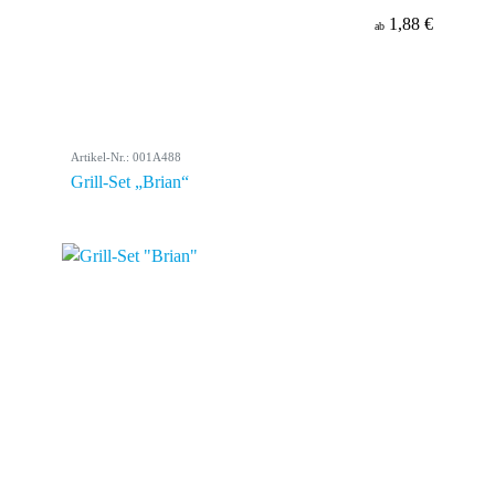
1,88 €
ab
Artikel-Nr.: 001A488
Grill-Set „Brian“