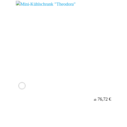
76,72 €
ab