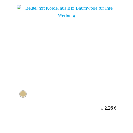
2,26 €
ab