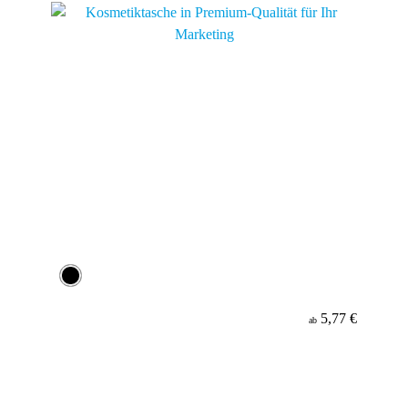
5,77 €
ab