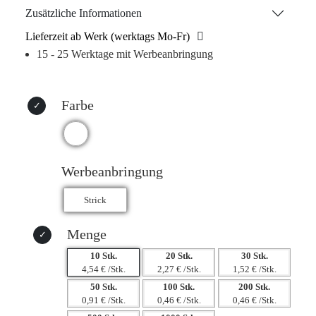
sich ideal für personalisierte Designs. Ob für Vereine,
Zusätzliche Informationen
Unternehmen oder besondere Anlässe, der „Ingo“ ist ab
Lieferzeit ab Werk (werktags Mo-Fr)
einer Mindestmenge von 10 Stück erhältlich und wird in
15 - 25 Werktage mit Werbeanbringung
Kartons zu je 100 Stück geliefert. Setzen Sie ein Statement
und zeigen Sie Ihre Farben mit Stil!
Farbe
Werbeanbringung
Menge
10 Stk.
20 Stk.
30 Stk.
4,54 € /Stk.
2,27 € /Stk.
1,52 € /Stk.
50 Stk.
100 Stk.
200 Stk.
0,91 € /Stk.
0,46 € /Stk.
0,46 € /Stk.