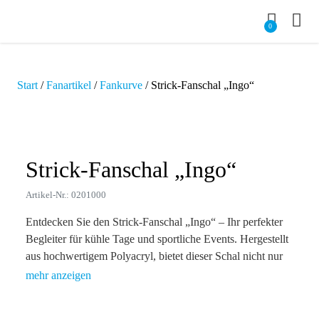
0
Start
/
Fanartikel
/
Fankurve
/ Strick-Fanschal „Ingo“
Zoom
Strick-Fanschal „Ingo“
Artikel-Nr.: 0201000
Entdecken Sie den Strick-Fanschal „Ingo“ – Ihr perfekter
Begleiter für kühle Tage und sportliche Events. Hergestellt
aus hochwertigem Polyacryl, bietet dieser Schal nicht nur
Wärme, sondern auch eine individuelle Note durch die
Möglichkeit, ihn in Ihrer Wunschfarbe zu gestalten. Mit
einer großzügigen Werbefläche von 140 x 16 cm eignet er