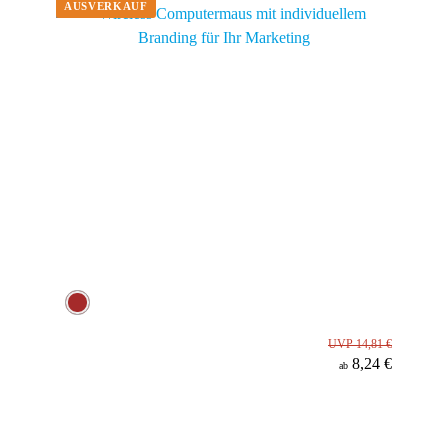
UVP 14,81 €
8,24 €
ab